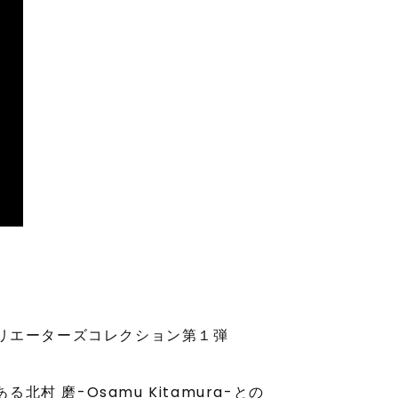
URE®のクリエーターズコレクション第１弾
磨-Osamu Kitamura-との