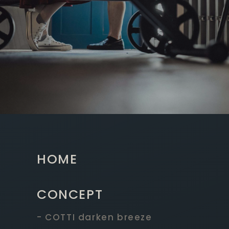
HOME
CONCEPT
- COTTI darken breeze