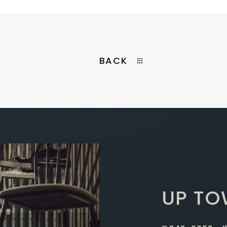
BACK
UP TO