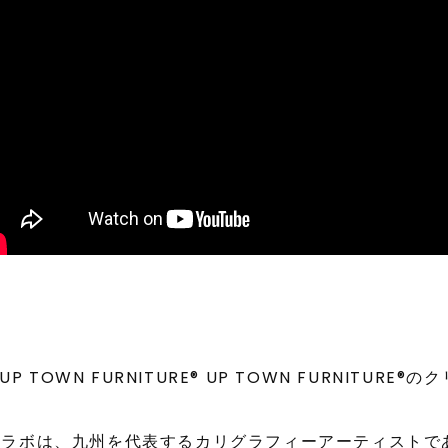
 × UP TOWN FURNITURE® UP TOWN FURNIT
ボは、九州を代表するカリグラフィーアーティストである北村 