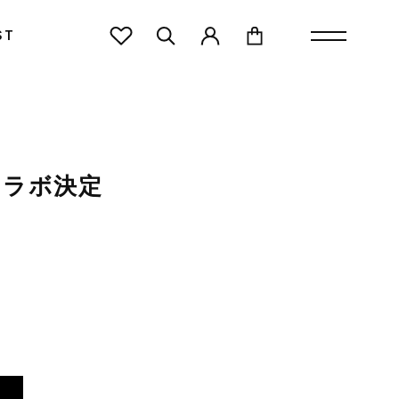
ST
E®コラボ決定