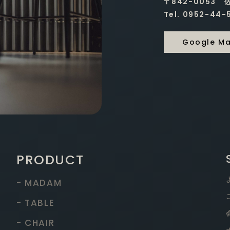
〒842-0053
Tel. 0952-44-
Google M
PRODUCT
- MADAM
- TABLE
- CHAIR