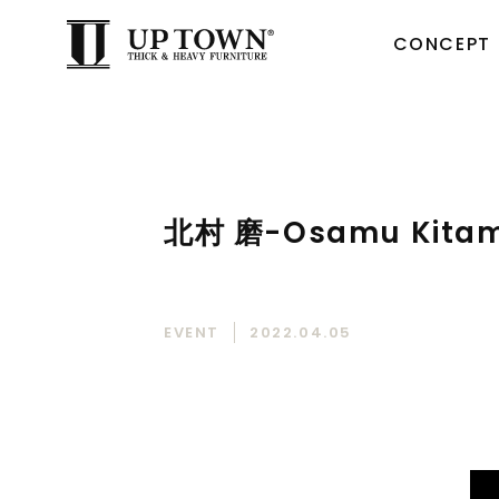
CONCEPT
北村 磨-Osamu Kitam
EVENT
2022.04.05