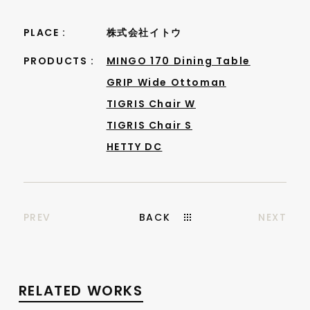
PLACE :
株式会社イトウ
PRODUCTS :
MINGO 170 Dining Table
GRIP Wide Ottoman
TIGRIS Chair W
TIGRIS Chair S
HETTY DC
PREV
BACK
NEXT
RELATED WORKS