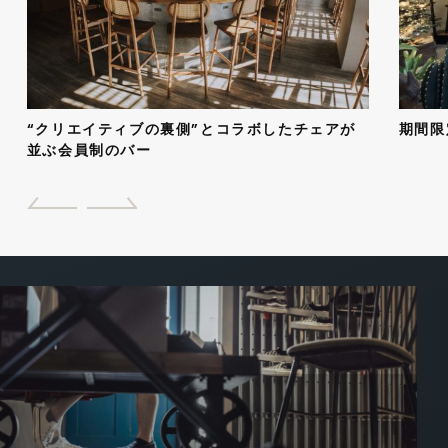
“クリエイティブの裏側”とコラボしたチェアが
期間限
並ぶ会員制のバー