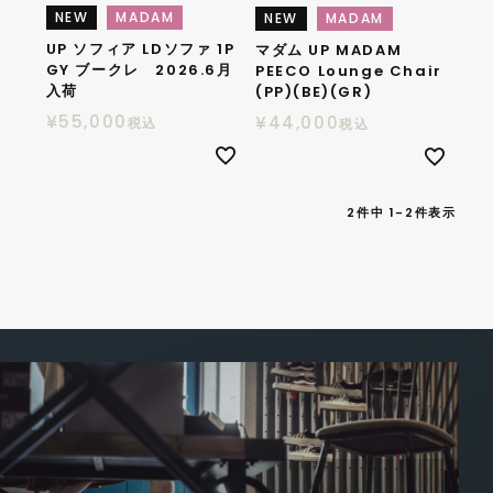
NEW
MADAM
NEW
MADAM
UP ソフィア LDソファ 1P
マダム UP MADAM
GY ブークレ 2026.6月
PEECO Lounge Chair
入荷
(PP)(BE)(GR)
¥
55,000
¥
44,000
税込
税込
2
件中
1
-
2
件表示