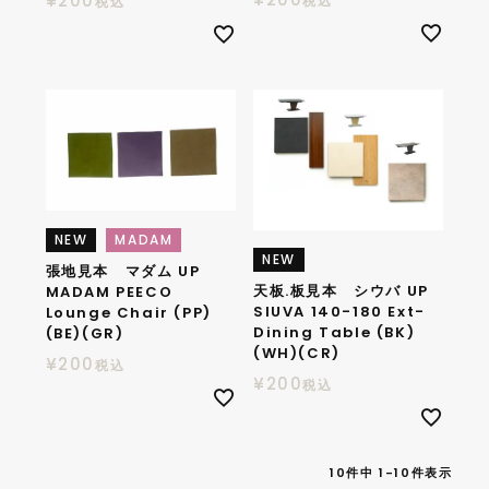
¥
200
税込
税込
NEW
MADAM
NEW
張地見本 マダム UP
天板.板見本 シウバ UP
MADAM PEECO
SIUVA 140-180 Ext-
Lounge Chair (PP)
Dining Table (BK)
(BE)(GR)
(WH)(CR)
¥
200
税込
¥
200
税込
10
件中
1
-
10
件表示