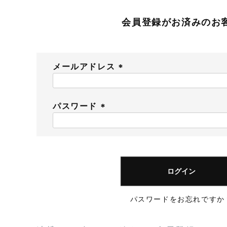
会員登録がお済みのお
メールアドレス
(
必
須
パスワード
)
(
必
須
)
ログイン
パスワードをお忘れですか