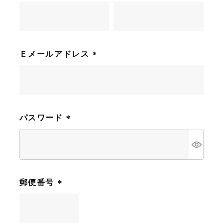
(
必
須
)
Ｅメールアドレス
(
必
須
)
パスワード
(
必
須
)
郵便番号
(
必
須