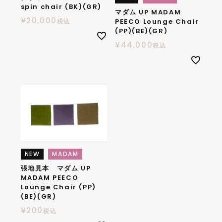
spin chair (BK)(GR)
マダム UP MADAM
¥
20,000
税込
PEECO Lounge Chair
(PP)(BE)(GR)
¥
44,000
税込
NEW
MADAM
張地見本 マダム UP
MADAM PEECO
Lounge Chair (PP)
(BE)(GR)
¥
200
税込