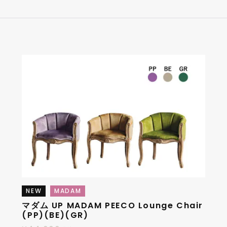
NEW
MADAM
マダム UP MADAM PEECO Lounge Chair
(PP)(BE)(GR)