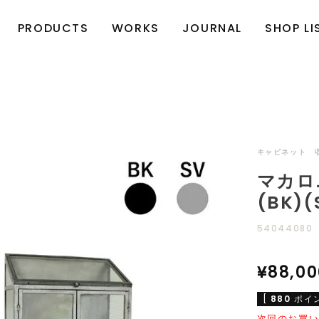
HOME
S
PRODUCTS
WORKS
JOURNAL
SHOP LI
キャビネット 収
マカロニ 
(BK)(
54044080
¥
88,00
[
880
ポイ
次回のお買い