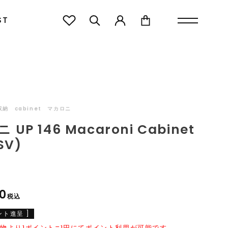
TORAGE
BOARD
マカロニ UP 146 Macaroni Cabinet (BK)(SV)
ST
納 cabinet マカロニ
UP 146 Macaroni Cabinet
SV)
0
税込
ント進呈 ]
物より1ポイント=1円にてポイント利用が可能です。