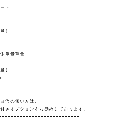
レート
量
重量）
本体重量重量
重量）
g）
---------------------------
に自信の無い方は、
置付きオプションをお勧めしております。
---------------------------