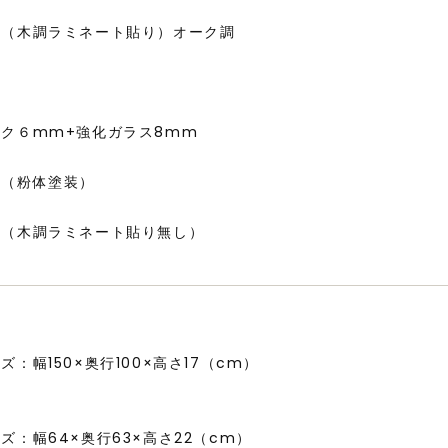
ル（木調ラミネート貼り）オーク調
ク６mm+強化ガラス8mm
ル（粉体塗装）
ル（木調ラミネート貼り無し）
ズ：幅150×奥行100×高さ17（cm）
ズ：幅64×奥行63×高さ22（cm）