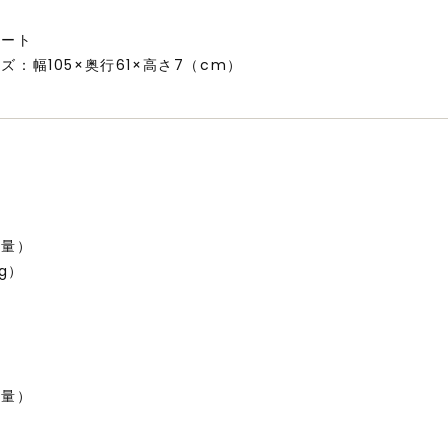
レート
ズ：幅105×奥行61×高さ7（cm）
量
重量）
kg）
量
重量）