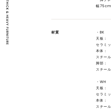
幅75c
材質
・BK
天板：
セラミッ
本体：
スチー
脚部：
スチー
・WH
天板：
セラミッ
本体：
スチー