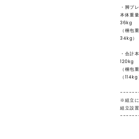
・脚プ
本体重
36kg
（梱包
34kg）
・合計
120kg
（梱包
（114k
------
※組立
組立設
------