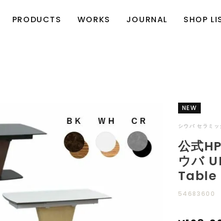
HOME
TABLE
CERAMIC
公式HP【開梱設置オプションあり】シウ
PRODUCTS
WORKS
JOURNAL
SHOP LI
NEW
シウバ セラミッ
公式H
ウバ UP
Table
54683600