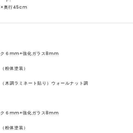
m×奥行45cm
ク６mm+強化ガラス8mm
ル（粉体塗装）
ル（木調ラミネート貼り）ウォールナット調
ク６mm+強化ガラス8mm
ル（粉体塗装）