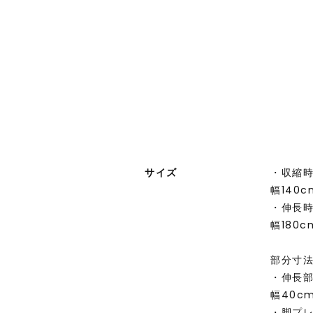
サイズ
・収縮時
幅140
・伸長時
幅180
部分寸
・伸長
幅40c
・脚プレ