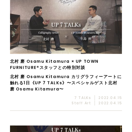
北村 磨 Osamu Kitamura × UP TOWN
FURNITURE®スタッフとの特別対談
北村 磨 Osamu Kitamura カリグラフィーアートに
触れる1日《UP 7 TALKs》〜スペシャルゲスト北村
磨 Osamu Kitamura〜
7 TALKs
2022.04.15
Staff Art
2022.04.15