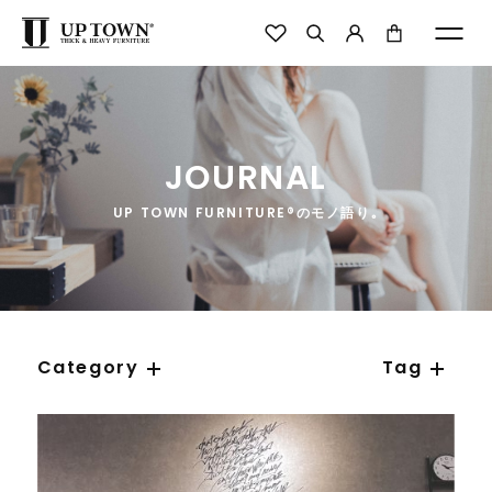
JOURNAL
UP TOWN FURNITURE®のモノ語り｡
Category
Tag