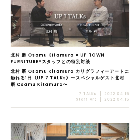
北村 磨 Osamu Kitamura × UP TOWN
FURNITURE®スタッフとの特別対談
北村 磨 Osamu Kitamura カリグラフィーアートに
触れる1日《UP 7 TALKs》〜スペシャルゲスト北村
磨 Osamu Kitamura〜
7 TALKs
2022.04.15
Staff Art
2022.04.15