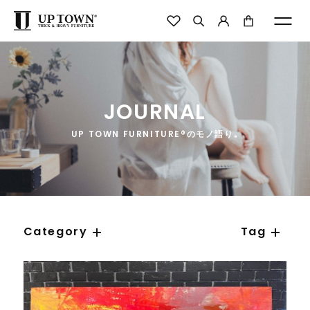
JOURNAL
UP TOWN FURNITURE®のモノ語り｡
Category
Tag