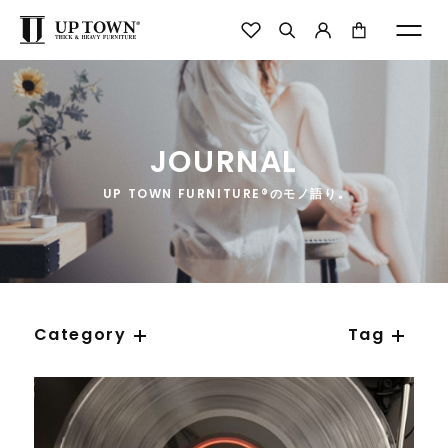
JOURNAL
UP TOWN FURNITURE®のモノ語り｡
Category
Tag